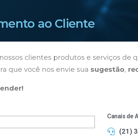
mento ao Cliente
nossos clientes produtos e serviços de q
ara que você nos envie sua
sugestão
,
re
tender!
Canais de 
(21) 