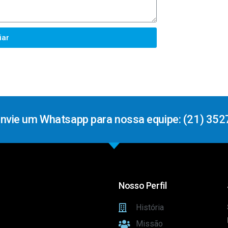
iar
Envie um Whatsapp para nossa equipe: (21) 352
Nosso Perfil
História
Missão