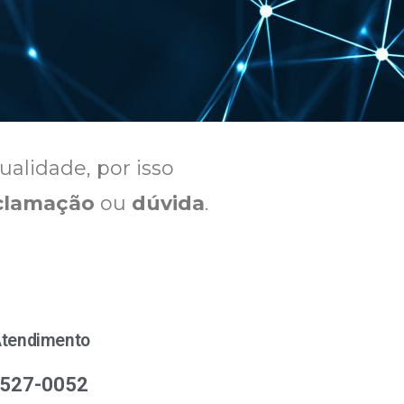
ualidade, por isso
clamação
ou
dúvida
.
Atendimento
3527-0052