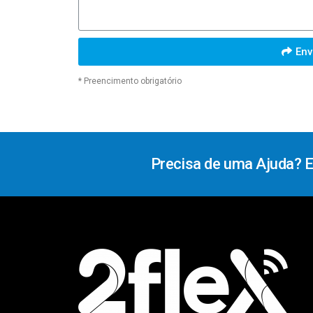
Env
* Preencimento obrigatório
Precisa de uma Ajuda? 