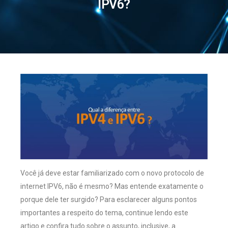
IPV6?
Você já deve estar familiarizado com o novo protocolo de
internet IPV6, não é mesmo? Mas entende exatamente o
porque dele ter surgido? Para esclarecer alguns pontos
importantes a respeito do tema, continue lendo este
artigo e confira tudo sobre o assunto, inclusive, a