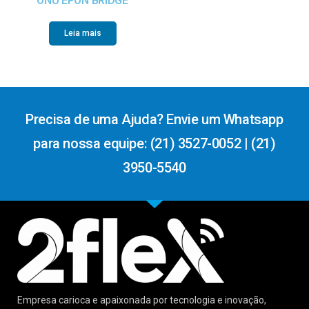
ONU EPON BRIDGE
Leia mais
Precisa de uma Ajuda? Envie um Whatsapp
para nossa equipe: (21) 3527-0052 | (21)
3950-5540
Empresa carioca e apaixonada por tecnologia e inovação,