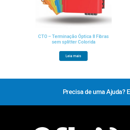
CTO – Terminação Óptica 8 Fibras
sem splitter Colorida
Leia mais
Precisa de uma Ajuda? 