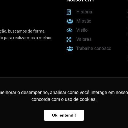
História
Missão
Visão
vação, buscamos de forma
sto para realizarmos a melhor
Valores
Trabalhe conosco
e Conectividade
melhorar o desempenho, analisar como você interage em nosso sit
concorda com o uso de cookies.
Ok, entendi!