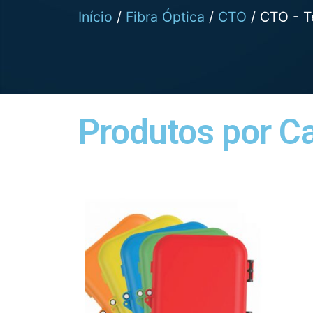
Início
/
Fibra Óptica
/
CTO
/ CTO - T
Produtos por C