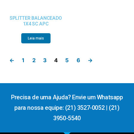
SPLITTER BALANCEADO
1X4 SC APC
Leia mais
←
1
2
3
4
5
6
→
Precisa de uma Ajuda? Envie um Whatsapp
para nossa equipe: (21) 3527-0052 | (21)
3950-5540