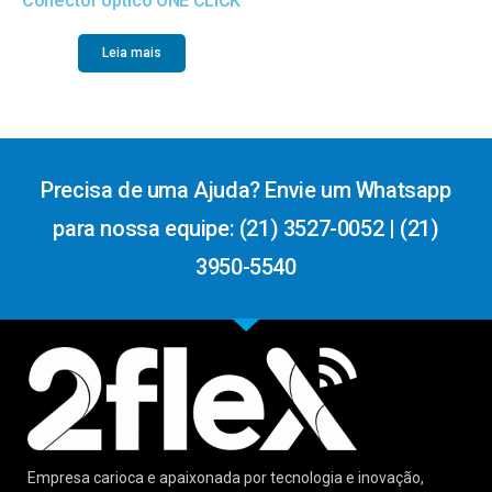
Conector óptico ONE CLICK
Leia mais
Precisa de uma Ajuda? Envie um Whatsapp
para nossa equipe: (21) 3527-0052 | (21)
3950-5540
Empresa carioca e apaixonada por tecnologia e inovação,