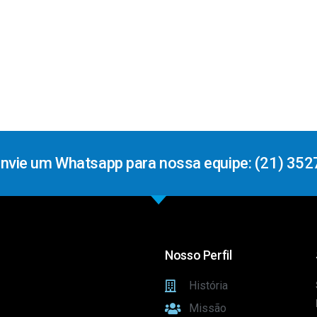
Envie um Whatsapp para nossa equipe: (21) 352
Nosso Perfil
História
Missão