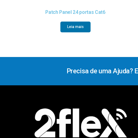
Patch Panel 24 portas Cat6
Leia mais
Precisa de uma Ajuda? 