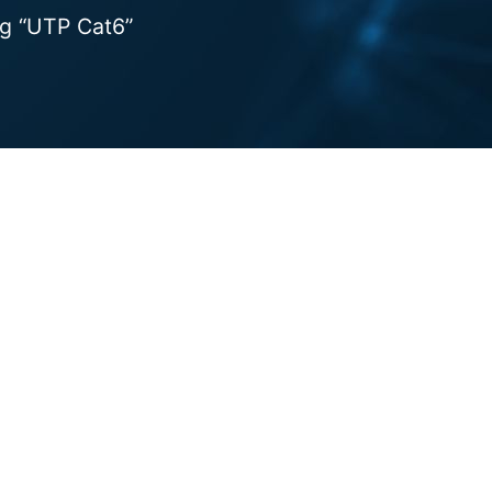
g “UTP Cat6”