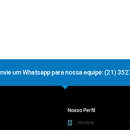
Envie um Whatsapp para nossa equipe: (21) 352
Nosso Perfil
História