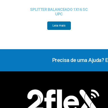
SPLITTER BALANCEADO 1X16 SC
UPC
Leia mais
Precisa de uma Ajuda? 