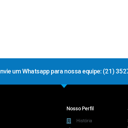
Envie um Whatsapp para nossa equipe: (21) 352
Nosso Perfil
História