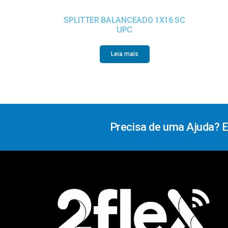
SPLITTER BALANCEADO 1X16 SC
UPC
Leia mais
Precisa de uma Ajuda? 