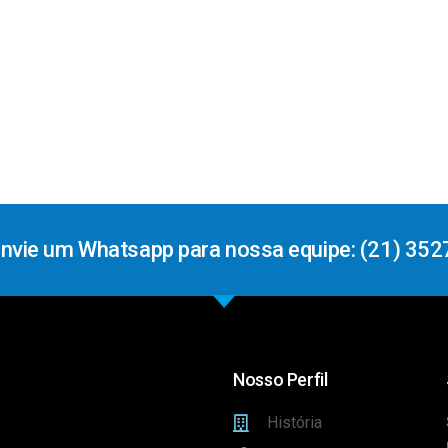
Envie um Whatsapp para nossa equipe: (21) 352
Nosso Perfil
História