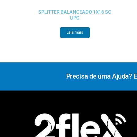
SPLITTER BALANCEADO 1X16 SC
UPC
Leia mais
Precisa de uma Ajuda? 