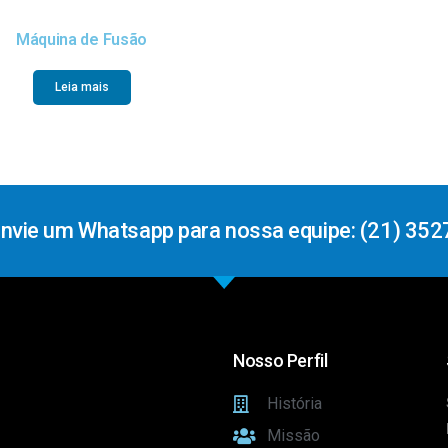
Máquina de Fusão
Leia mais
Envie um Whatsapp para nossa equipe: (21) 352
Nosso Perfil
História
Missão