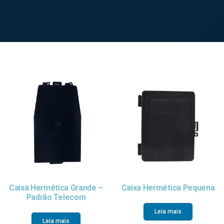
Caixa Hermética Grande –
Caixa Hermética Pequena
Padrão Telecom
Leia mais
Leia mais