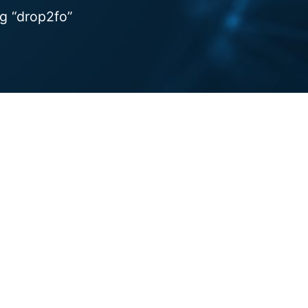
g “drop2fo”