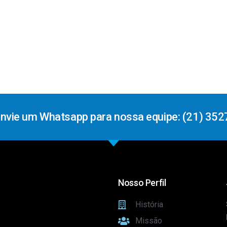
Envie um Whatsapp para nossa equipe: (21) 352
Nosso Perfil
História
Missão