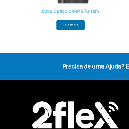
Cabo Óptico DROP 2FO 1km
Leia mais
Precisa de uma Ajuda? 