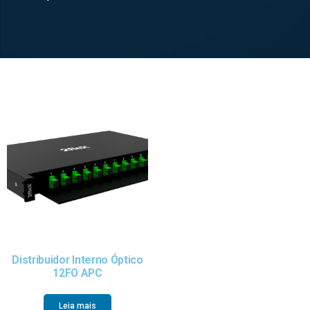
Distribuidor Interno Óptico
12FO APC
Leia mais