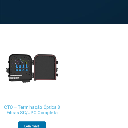
CTO – Terminação Óptica 8
Fibras SC/UPC Completa
Leia mais