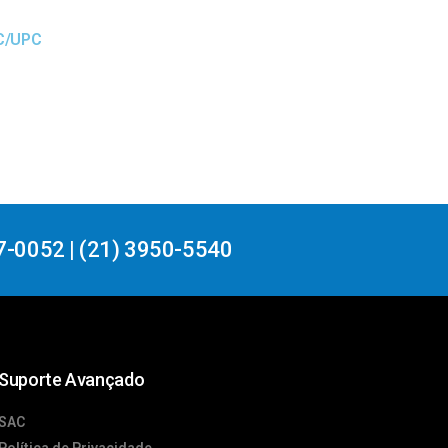
SC/UPC
7-0052 | (21) 3950-5540
Suporte Avançado
SAC