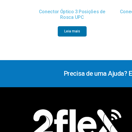
Conector Óptico 3 Posições de
Conec
Rosca UPC
Leia mais
Precisa de uma Ajuda? 