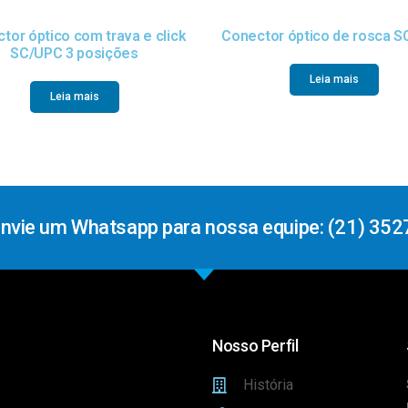
tor óptico com trava e click
Conector óptico de rosca 
SC/UPC 3 posições
Leia mais
Leia mais
Envie um Whatsapp para nossa equipe: (21) 352
Nosso Perfil
História