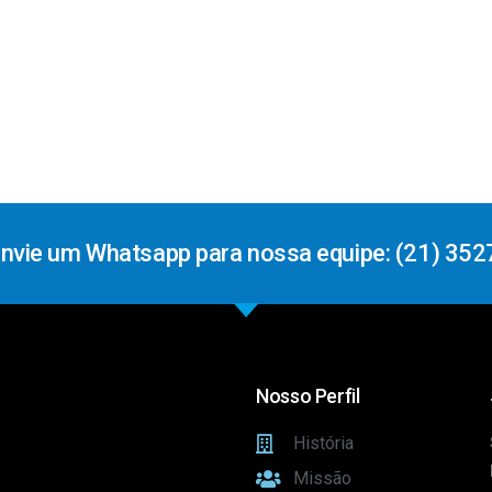
Envie um Whatsapp para nossa equipe: (21) 352
Nosso Perfil
História
Missão