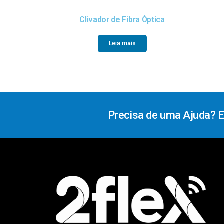
Clivador de Fibra Óptica
Leia mais
Precisa de uma Ajuda? 