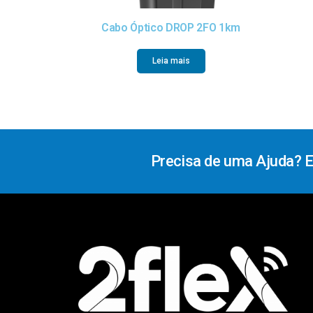
Cabo Óptico DROP 2FO 1km
Leia mais
Precisa de uma Ajuda? 