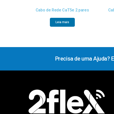
Cabo de Rede CaT5e 2 pares
Ca
Leia mais
Precisa de uma Ajuda? 