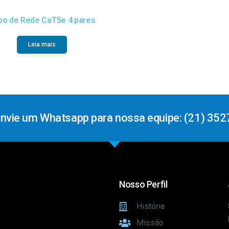
bo de Rede CaT5e 4 pares
Leia mais
Envie um Whatsapp para nossa equipe: (21) 352
Nosso Perfil
História
Missão