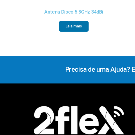
Antena Disco 5.8GHz 34dBi
Leia mais
Precisa de uma Ajuda? 