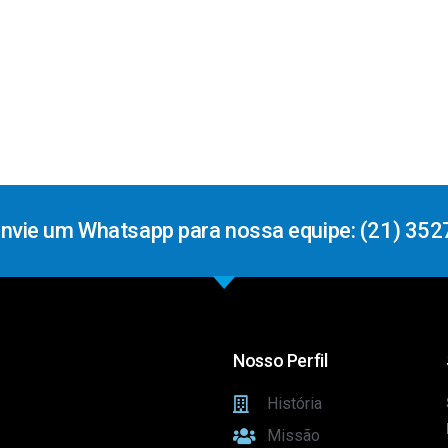
Envie um Whatsapp para nossa equipe: (21) 352
Nosso Perfil
História
Missão