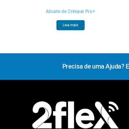
Alicate de Crimpar Pro+
Leia mais
Precisa de uma Ajuda? 