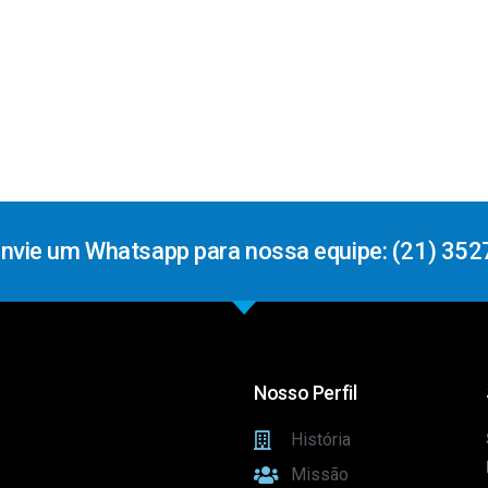
Envie um Whatsapp para nossa equipe: (21) 352
Nosso Perfil
História
Missão