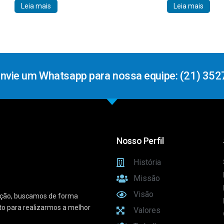
Leia mais
Leia mais
Envie um Whatsapp para nossa equipe: (21) 352
Nosso Perfil
História
Missão
Visão
vação, buscamos de forma
sto para realizarmos a melhor
Valores