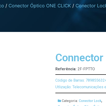
co
/
Conector Óptico ONE CLICK
/
Conector Loc
Connector
Referência:
2F-FPTTO
Código de Barras: 789855632
Utlização: Telecomunicações e
Categoria:
Conector Lock
,