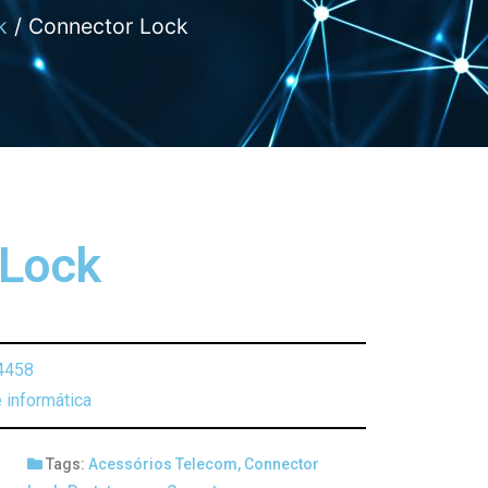
k
/ Connector Lock
 Lock
4458
 informática
Tags:
Acessórios Telecom
,
Connector