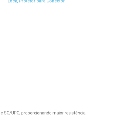
Lock
,
Protetor para Conector
e SC/UPC, proporcionando maior resistência