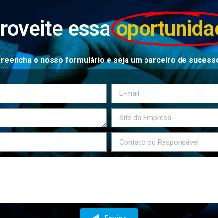
roveite essa
oportunida
reencha o nosso formulário e seja um parceiro de sucess
Enviar