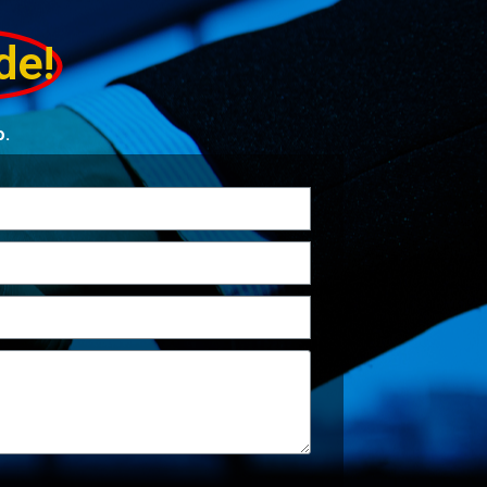
de!
o.