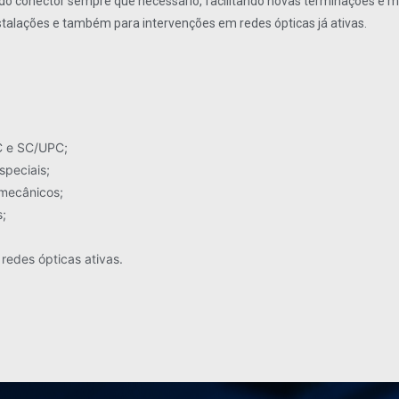
do conector sempre que necessário, facilitando novas terminações e
stalações e também para intervenções em redes ópticas já ativas.
C e SC/UPC;
speciais;
 mecânicos;
;
redes ópticas ativas.